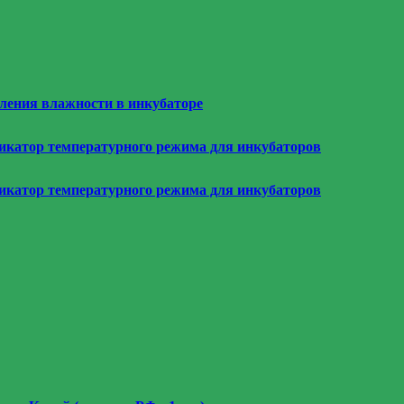
еления влажности в инкубаторе
дикатор температурного режима для инкубаторов
дикатор температурного режима для инкубаторов