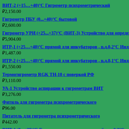
ВИТ-2 (+15…+40)°С Гигрометр психрометрический
₽
2,150.00
Гигрометр ПБУ (0...+40)°С бытовой
₽
2,600.00
Гигрометр УРИ (+25...+37)°С (ВИТ-3) Устройство для опред
₽
5,904.00
ИТР-1 (+25…+40)°С прямой для инкубаторов , ц.д.0,2°С Ин
₽
1,487.00
ИТР-2 (+25…+40)°С прямой для инкубаторов , ц.д.0,1°С Ин
₽
1,550.00
Термогигрометр RGK TH-10 с поверкой РФ
₽
3,110.00
УА-1 Устройство аспирации к гигрометрам ВИТ
₽
3,276.00
Фитиль для гигрометра психрометрического
₽
96.00
Питатель для гигрометра психрометрического
₽
442.00