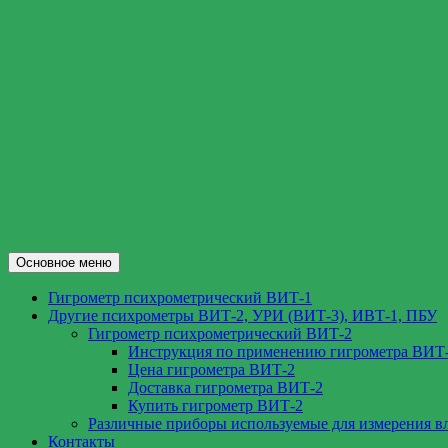
Перейти
к
содержимому
Поиск
Основное меню
ВИТ-1.РФ
Гигрометр психрометрический ВИТ-1
Другие психрометры ВИТ-2, УРИ (ВИТ-3), ИВТ-1, ПБУ
Гигрометр психрометрический ВИТ-2
Инструкция по применению гигрометра ВИТ
Цена гигрометра ВИТ-2
Доставка гигрометра ВИТ-2
Купить гигрометр ВИТ-2
Различные приборы используемые для измерения в
Контакты