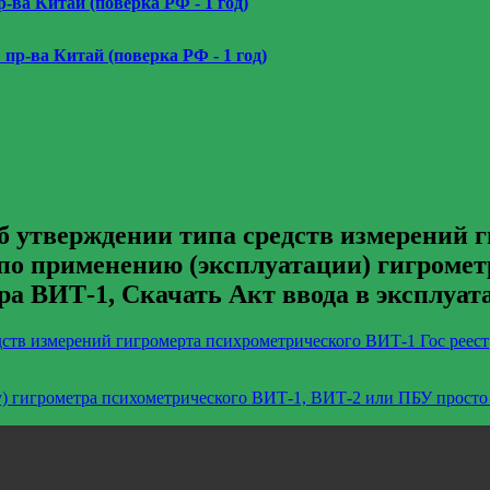
р-ва Китай (поверка РФ - 1 год)
 пр-ва Китай (поверка РФ - 1 год)
б утверждении типа средств измерений 
по применению (эксплуатации) гигромет
а ВИТ-1, Скачать Акт ввода в эксплуа
дств измерений гигромерта психрометрического ВИТ-1 Гос реес
у) гигрометра психометрического ВИТ-1, ВИТ-2 или ПБУ просто