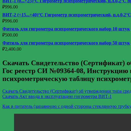
ВИТ-1 (0...+25)°С Гигрометр психрометрический, ц.д.0,2°С п
₽
996.00
ВИТ-2 (+15...+40)°С Гигрометр психрометрический, ц.д.0,2°С
₽
996.00
Фитиль для гигрометра психрометрического набор 10 штук
₽
500.00
Фитиль для гигрометра психрометрического набор 50 штук
₽
2,400.00
Скачать Свидетельство (Сертификат) о
Гос реестр СИ №09364-08, Инструкцию 
психрометрическую таблицу психрометр
Скачать Свидетельство (Сертификат) об утверждении типа сре
Скачать Акт ввода в эксплуатацию гигрометра ВИТ-1
Как в питатель (запаянною с одной стороны стеклянную трубк