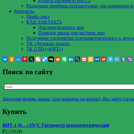
Купить гигрометр ВИТ-2
Различные приборы используемые для измерения в
Контакты
Прайс-лист
КАК ЗАКАЗАТЬ
Для юридических лиц
Порядок заказа для частных лиц
Получение гигрометра психрометрического и други
ТК «Деловые линии»
ТК GTD («КИТ»)
Поиск по сайту
Заполняя формы заказа, при нажатии на кнопку, Вы даёте согл
Купить
ВИТ-1 (0…+25)°С Гигрометр психрометрический
₽
2,150.00