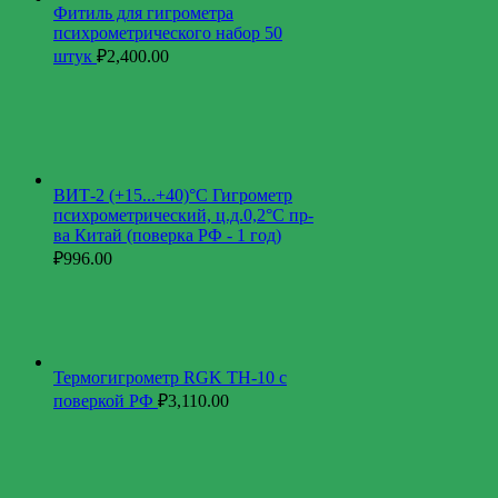
Фитиль для гигрометра
психрометрического набор 50
штук
₽
2,400.00
ВИТ-2 (+15...+40)°С Гигрометр
психрометрический, ц.д.0,2°С пр-
ва Китай (поверка РФ - 1 год)
₽
996.00
Термогигрометр RGK TH-10 с
поверкой РФ
₽
3,110.00