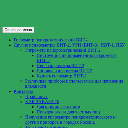
Перейти
к
содержимому
Поиск
Основное меню
ВИТ-1.РФ
Гигрометр психрометрический ВИТ-1
Другие психрометры ВИТ-2, УРИ (ВИТ-3), ИВТ-1, ПБУ
Гигрометр психрометрический ВИТ-2
Инструкция по применению гигрометра
ВИТ-2
Цена гигрометра ВИТ-2
Доставка гигрометра ВИТ-2
Купить гигрометр ВИТ-2
Различные приборы используемые для измерения
влажности
Контакты
Прайс-лист
КАК ЗАКАЗАТЬ
Для юридических лиц
Порядок заказа для частных лиц
Получение гигрометра психрометрического и
других приборов в городах России.
ТК «Деловые линии»