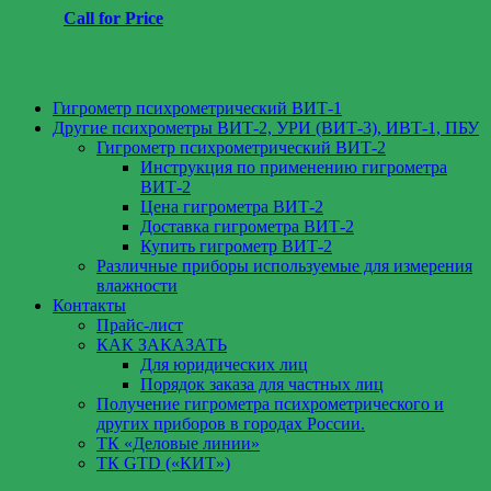
Call for Price
Гигрометр психрометрический ВИТ-1
Другие психрометры ВИТ-2, УРИ (ВИТ-3), ИВТ-1, ПБУ
ВИТ-1 гигрометр психометрический
Гигрометр психрометрический ВИТ-2
Инструкция по применению гигрометра
ВИТ-2
Цена гигрометра ВИТ-2
Доставка гигрометра ВИТ-2
Купить гигрометр ВИТ-2
Различные приборы используемые для измерения
влажности
Контакты
Прайс-лист
КАК ЗАКАЗАТЬ
Для юридических лиц
Порядок заказа для частных лиц
Получение гигрометра психрометрического и
других приборов в городах России.
ТК «Деловые линии»
ТК GTD («КИТ»)