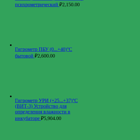
психрометрический
₽
2,150.00
Гигрометр ПБУ (0...+40)°С
бытовой
₽
2,600.00
Гигрометр УРИ (+25...+37)°С
(ВИТ-3) Устройство для
определения влажности в
инкубаторе
₽
5,904.00