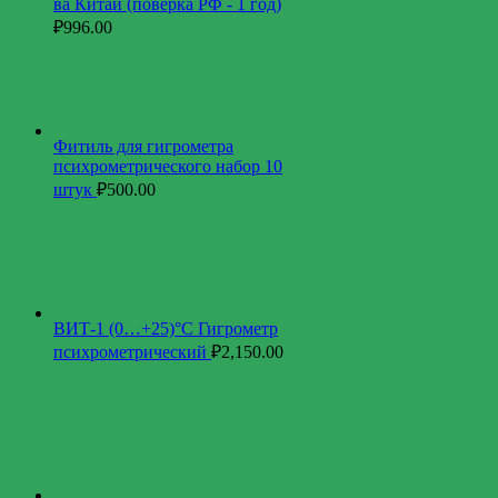
ва Китай (поверка РФ - 1 год)
₽
996.00
Фитиль для гигрометра
психрометрического набор 10
штук
₽
500.00
ВИТ-1 (0…+25)°С Гигрометр
психрометрический
₽
2,150.00