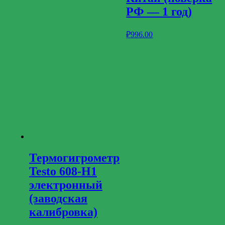
РФ — 1 год)
₽
996.00
Термогигрометр
Testo 608-Н1
электронный
(заводская
калибровка)