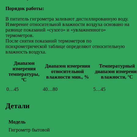
Порядок работы:
В питатель гигрометра заливают дистиллированную воду.
Измерение относительной влажности воздуха основано на
разнице показаний «сухого» и «увлажненного»
термометров.
После снятия показаний термометров по
психрометрической таблице определяют относительную
влажность воздуха.
Диапазон
Диапазон измерения
Температурный
измерения
относительной
диапазон измерени
температуры,
влажности мин., %
влажности, °С
ºC
0…45
40…80
5…45
Детали
Модель
Гигрометр бытовой