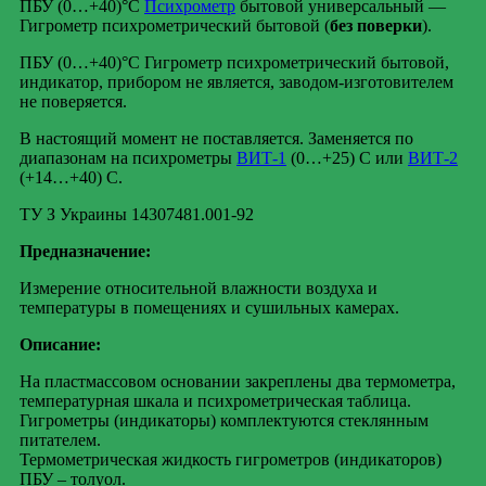
ПБУ (0…+40)°С
Психрометр
бытовой универсальный —
Гигрометр психрометрический бытовой (
без поверки
).
ПБУ (0…+40)°С Гигрометр психрометрический бытовой,
индикатор, прибором не является, заводом-изготовителем
не поверяется.
В настоящий момент не поставляется. Заменяется по
диапазонам на психрометры
ВИТ-1
(0…+25) С или
ВИТ-2
(+14…+40) С.
ТУ З Украины 14307481.001-92
Предназначение:
Измерение относительной влажности воздуха и
температуры в помещениях и сушильных камерах.
Описание:
На пластмассовом основании закреплены два термометра,
температурная шкала и психрометрическая таблица.
Гигрометры (индикаторы) комплектуются стеклянным
питателем.
Термометрическая жидкость гигрометров (индикаторов)
ПБУ – толуол.