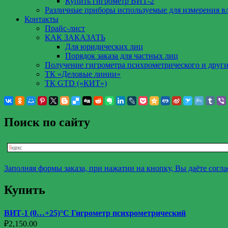
Купить гигрометр ВИТ-2
Различные приборы используемые для измерения в
Контакты
Прайс-лист
КАК ЗАКАЗАТЬ
Для юридических лиц
Порядок заказа для частных лиц
Получение гигрометра психрометрического и други
ТК «Деловые линии»
ТК GTD («КИТ»)
Поиск по сайту
Заполняя формы заказа, при нажатии на кнопку, Вы даёте согл
Купить
ВИТ-1 (0…+25)°С Гигрометр психрометрический
₽
2,150.00