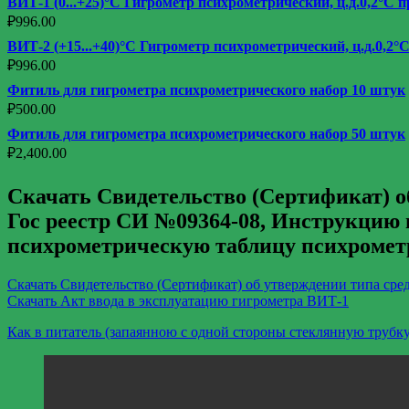
ВИТ-1 (0...+25)°С Гигрометр психрометрический, ц.д.0,2°С п
₽
996.00
ВИТ-2 (+15...+40)°С Гигрометр психрометрический, ц.д.0,2°С
₽
996.00
Фитиль для гигрометра психрометрического набор 10 штук
₽
500.00
Фитиль для гигрометра психрометрического набор 50 штук
₽
2,400.00
Скачать Свидетельство (Сертификат) о
Гос реестр СИ №09364-08, Инструкцию 
психрометрическую таблицу психрометр
Скачать Свидетельство (Сертификат) об утверждении типа сре
Скачать Акт ввода в эксплуатацию гигрометра ВИТ-1
Как в питатель (запаянною с одной стороны стеклянную трубк