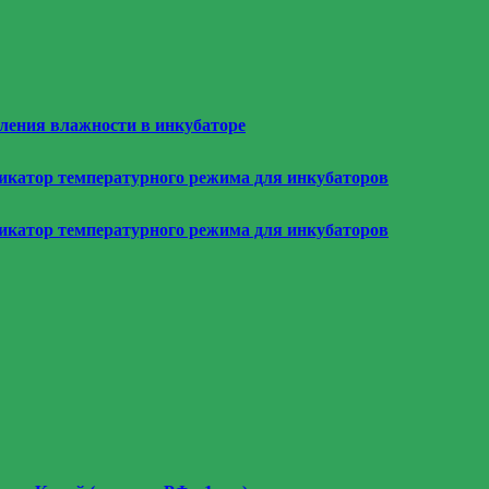
еления влажности в инкубаторе
дикатор температурного режима для инкубаторов
дикатор температурного режима для инкубаторов