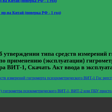
р-ва Китай (поверка РФ - 1 год)
 пр-ва Китай (поверка РФ - 1 год)
б утверждении типа средств измерений 
по применению (эксплуатации) гигромет
а ВИТ-1, Скачать Акт ввода в эксплуа
дств измерений гигромерта психрометрического ВИТ-1 Гос реес
у) гигрометра психометрического ВИТ-1, ВИТ-2 или ПБУ просто