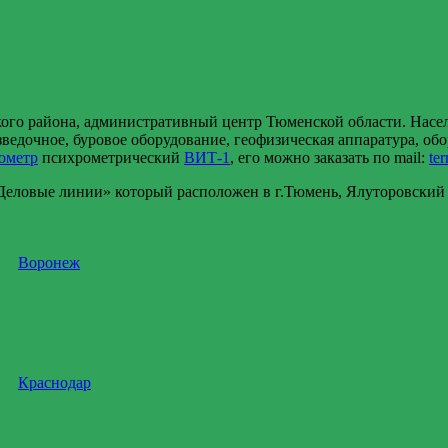
го района, административный центр Тюменской области. Насел
едочное, буровое оборудование, геофизическая аппаратура, обо
ометр
психрометрический
ВИТ-1
, его можно заказать по mail:
te
ловые линии» который расположен в г.Тюмень, Ялуторовский тр
Воронеж
Краснодар