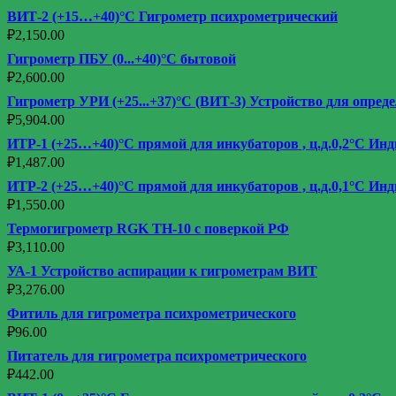
ВИТ-2 (+15…+40)°С Гигрометр психрометрический
₽
2,150.00
Гигрометр ПБУ (0...+40)°С бытовой
₽
2,600.00
Гигрометр УРИ (+25...+37)°С (ВИТ-3) Устройство для опред
₽
5,904.00
ИТР-1 (+25…+40)°С прямой для инкубаторов , ц.д.0,2°С Ин
₽
1,487.00
ИТР-2 (+25…+40)°С прямой для инкубаторов , ц.д.0,1°С Ин
₽
1,550.00
Термогигрометр RGK TH-10 с поверкой РФ
₽
3,110.00
УА-1 Устройство аспирации к гигрометрам ВИТ
₽
3,276.00
Фитиль для гигрометра психрометрического
₽
96.00
Питатель для гигрометра психрометрического
₽
442.00