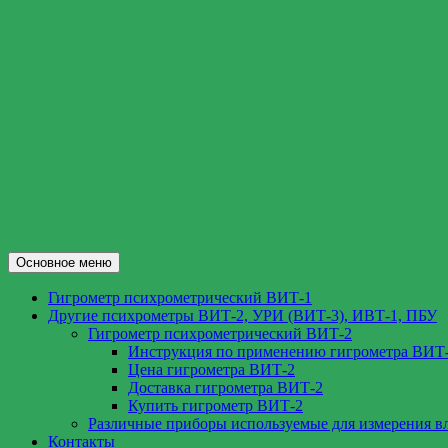
Перейти
к
содержимому
Поиск
Основное меню
ВИТ-1.РФ
Гигрометр психрометрический ВИТ-1
Другие психрометры ВИТ-2, УРИ (ВИТ-3), ИВТ-1, ПБУ
Гигрометр психрометрический ВИТ-2
Инструкция по применению гигрометра ВИТ
Цена гигрометра ВИТ-2
Доставка гигрометра ВИТ-2
Купить гигрометр ВИТ-2
Различные приборы используемые для измерения в
Контакты