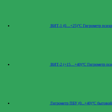
ВИТ-1 (0…+25)°С Гигрометр псих
ВИТ-2 (+15…+40)°С Гигрометр пс
Гигрометр ПБУ (0...+40)°С бытовой