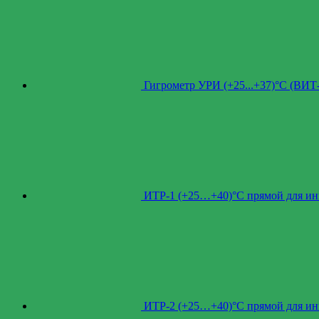
Гигрометр УРИ (+25...+37)°С (ВИТ
ИТР-1 (+25…+40)°С прямой для инк
ИТР-2 (+25…+40)°С прямой для инк