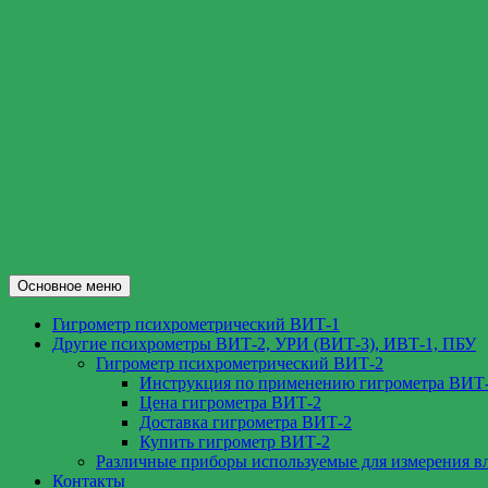
Перейти
к
содержимому
Поиск
Основное меню
ВИТ-1.РФ
Гигрометр психрометрический ВИТ-1
Другие психрометры ВИТ-2, УРИ (ВИТ-3), ИВТ-1, ПБУ
Гигрометр психрометрический ВИТ-2
Инструкция по применению гигрометра ВИТ
Цена гигрометра ВИТ-2
Доставка гигрометра ВИТ-2
Купить гигрометр ВИТ-2
Различные приборы используемые для измерения в
Контакты